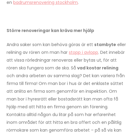
en
badrumsrenovering stockholm
.
Större renoveringar kan kräva mer hjälp
Andra saker som kan behöva göras är ett
stambyte
eller
relining av rören om man har
stopp i avlopp
. Det innebär
att vissa rörledningar renoveras eller bytas ut, för att
rören ska fungera som de ska. Så
vad kostar relining
och andra arbeten av samma slag? Det kan variera från
firma till firma! Om man bor i hus är det enklaste sättet
att anlita en firma som genomför en inspektion. Om
man bor i hyresrätt eller bostadsrätt kan man ofta få
hjälp med att hitta en firma genom sin förening.
Kontakta alltid någon du litar på som har erfarenhet
inom området för att hitta en bra offert och en pålitlig
rörmokare som kan genomföra arbetet – på så vis kan