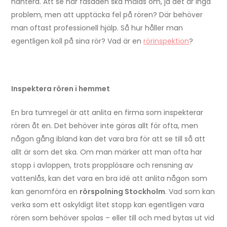
hantera. Att se när fasaden ska målas om, ja det är inga
problem, men att upptäcka fel på rören? Där behöver
man oftast professionell hjälp. Så hur håller man
egentligen koll på sina rör? Vad är en
rörinspektion
?
Inspektera rören i hemmet
En bra tumregel är att anlita en firma som inspekterar
rören åt en. Det behöver inte göras allt för ofta, men
någon gång ibland kan det vara bra för att se till så att
allt är som det ska. Om man märker att man ofta har
stopp i avloppen, trots propplösare och rensning av
vattenlås, kan det vara en bra idé att anlita någon som
kan genomföra en
rörspolning Stockholm
. Vad som kan
verka som ett oskyldigt litet stopp kan egentligen vara
rören som behöver spolas – eller till och med bytas ut vid