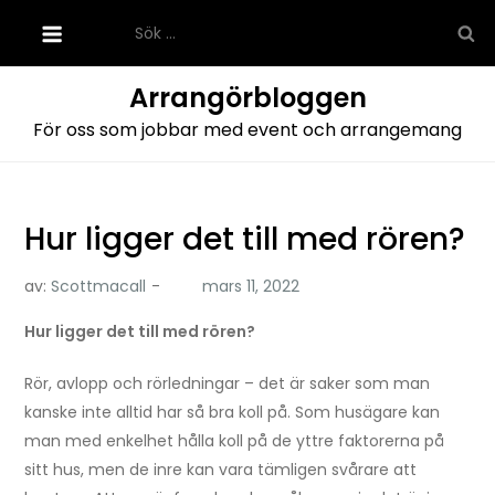
Hoppa
Sök
till
efter:
innehåll
Arrangörbloggen
För oss som jobbar med event och arrangemang
Hur ligger det till med rören?
av:
Scottmacall
Hur ligger det till med rören?
Rör, avlopp och rörledningar – det är saker som man
kanske inte alltid har så bra koll på. Som husägare kan
man med enkelhet hålla koll på de yttre faktorerna på
sitt hus, men de inre kan vara tämligen svårare att