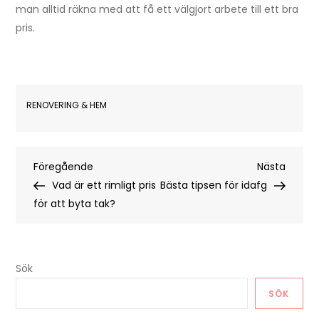
man alltid räkna med att få ett välgjort arbete till ett bra
pris.
RENOVERING & HEM
Inläggsnavigering
Föregående
Nästa
Föregående
Nästa
inlägg
inlägg
Vad är ett rimligt pris
Bästa tipsen för idafg
för att byta tak?
Sök
SÖK