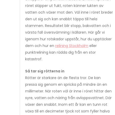
röret släpper ut fukt, roten känner lukten av
vatten och växer mot den. Väl inne i röret breder
den ut sig och kan snabbt täppa till hela
stammen. Resultatet blir stopp, bakvatten och i
värsta fall översvämning i källaren. Här går vi
igenom hur rotskador uppstår, hur du upptäcker
dem och hur en
relining Stockholm
eller
punktrelining kan rädda dig från en stor
katastrof.
Så tar sig rötterna in
Rötter är starkare än de flesta tror. De kan
pressa sig genom en spricka på mindre än en
millimeter. När roten väl är inne i röret hittar den
syre, vatten och näring från avloppsvattnet. Där
växer den snabbt. Inom ett år kan en tunn rot
växa till en decimeter tjock rot som fyller halva