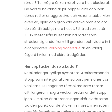
röret. Efter några år kan röret vara helt blockerat.
De värsta bovarna är pil, poppel, alm och lönn –
deras rötter är aggressiva och växer snabbt. Men
även ek, björk och gran kan orsaka problem om
de står tillräckligt nära huset. Ett träd som står
10–15 meter från huset kan ha rötter som
sträcker sig ända fram till grunden och vidare in i
avloppsrören.
Relining Södertälje
är en vanlig
åtgärd i villor med äldre trädgårdar.
Hur upptäcker du rotskador?
Rotskador ger tydliga symptom. Återkommande
stopp som inte går att rensa bort permanent är
vanligast. Du ringer en rörmokare som rensar –
allt fungerar i några veckor, sedan är det stopp
igen. Orsaken är att rensningen skär av rötterna
vid den punkt där de sticker in i röret, men roten