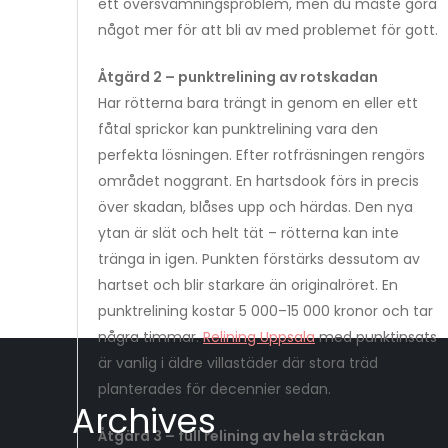
ett översvämningsproblem, men du måste göra
något mer för att bli av med problemet för gott.
Åtgärd 2 – punktrelining av rotskadan
Har rötterna bara trängt in genom en eller ett
fåtal sprickor kan punktrelining vara den
perfekta lösningen. Efter rotfräsningen rengörs
området noggrant. En hartsdook förs in precis
över skadan, blåses upp och härdas. Den nya
ytan är slät och helt tät – rötterna kan inte
tränga in igen. Punkten förstärks dessutom av
hartset och blir starkare än originalröret. En
punktrelining kostar 5 000–15 000 kronor och tar
några timmar.
Relining Uppsala
med punktinsats
är vanlig i äldre villastäder där stora träd
planterades för decennier sedan.
Archives
Åtgärd 3 – full relining av hela sträckan