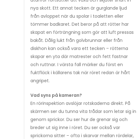
utanför fortsätter att växa och skjuter snart in
nya skott. Ett annat tecken är gurglande ljud
från avloppet när du spolar i toaletten eller
tömmer badkaret. Det beror på att rötter har
skapat en förträngning som gör att luft pressas
bakåt. Dålig lukt från golvbrunnar eller från
diskhon kan också vara ett tecken – rötterna
skapar en yta där matrester och fett fastnar
och ruttnar. I värsta fall märker du först en
fuktfläck i källarens tak när röret redan är hårt
angripet.
Vad syns på kameran?
En rörinspektion avslöjar rotskaderna direkt. På
skärmen ser du tunna vita trådar som letar sig in
genom sprickor. Du ser hur de grenar sig och
breder ut sig inne i röret. Du ser också var
sprickorna sitter – ofta i skarvar mellan rördelar,