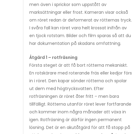
men även i sprickor som uppstått av
marksättningar eller frost. Kameran visar också
om röret redan är deformerat av rötternas tryck.
I svåra fall kan röret vara helt krossat inifrån av
en tjock rotstam. Bilder och film sparas så att du
har dokumentation på skadans omfattning.
Åtgärd 1 – rotfräsning
Första steget är att få bort rötterna mekaniskt.
En rotskärare med roterande fräs eller kedjor förs
in i röret. Den kapar sönder rötterna och spolar
ut dem med högtrycksvatten. Efter
rotfräsningen är röret åter fritt – men bara
tillfälligt. Rötterna utanför röret lever fortfarande
och kommer inom några månader att växa in
igen. Rotfräsning är därför ingen permanent
lösning. Det är en akutåtgärd för att få stopp på