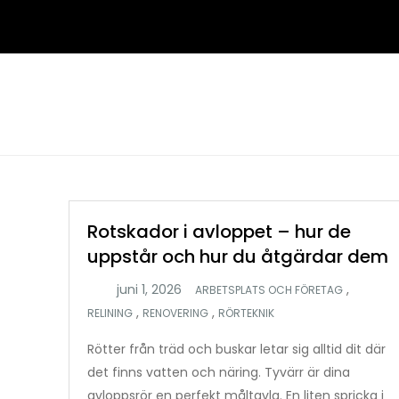
Hoppa
till
innehåll
Rotskador i avloppet – hur de
uppstår och hur du åtgärdar dem
,
ARBETSPLATS OCH FÖRETAG
,
,
RELINING
RENOVERING
RÖRTEKNIK
Rötter från träd och buskar letar sig alltid dit där
det finns vatten och näring. Tyvärr är dina
avloppsrör en perfekt måltavla. En liten spricka i