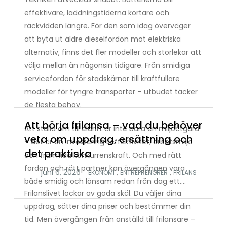
effektivare, laddningstiderna kortare och
räckvidden längre. För den som idag överväger
att byta ut äldre dieselfordon mot elektriska
alternativ, finns det fler modeller och storlekar att
välja mellan än någonsin tidigare. Från smidiga
servicefordon för stadskärnor till kraftfullare
modeller för tyngre transporter – utbudet täcker
de flesta behov.
Att börja frilansa – vad du behöver
Att ställa om till eldrift är inte bara en miljöåtgärd
veta om uppdrag, ersättning och
– det är en investering i effektivitet, arbetsmiljö
det praktiska
och framtida konkurrenskraft. Och med rätt
fordon och rätt partner kan övergången vara
,
,
EKONOMI
ENTREPRENÖRER
FRILANS
både smidig och lönsam redan från dag ett.…
Frilanslivet lockar av goda skäl. Du väljer dina
uppdrag, sätter dina priser och bestämmer din
tid. Men övergången från anställd till frilansare –