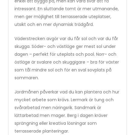
enkel att bygga på, men kan vara svår att få
intressant. En sluttande tomt är mer utmanande,
men ger möjlighet till terrasserade uteplatser,
utsikt och en mer dynamisk trädgård.
Väderstrecken avgör var du får sol och var du får
skugga. Söder- och västläge ger mest sol under
dagen – perfekt för uteplats och pool. Norr- och
östläge är svalare och skuggigare – bra för växter
som tål mindre sol och för en sval sovplats på
sommaren.
Jordmånen påverkar vad du kan plantera och hur
mycket arbete som krävs. Lermark är tung och
svårarbetad men näringsrik. Sandmark är
lättarbetad men mager. Berg i dagen kräver
sprängning eller kreativa lösningar som
terrasserade planteringar.