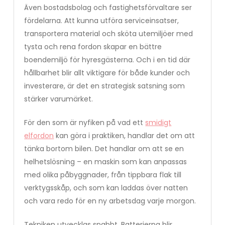
Även bostadsbolag och fastighetsförvaltare ser
fördelarna. Att kunna utföra serviceinsatser,
transportera material och sköta utemiljöer med
tysta och rena fordon skapar en bättre
boendemiljö för hyresgästerna. Och i en tid där
hållbarhet blir allt viktigare för både kunder och
investerare, är det en strategisk satsning som
stärker varumärket.
För den som är nyfiken på vad ett
smidigt
elfordon
kan göra i praktiken, handlar det om att
tänka bortom bilen. Det handlar om att se en
helhetslösning – en maskin som kan anpassas
med olika påbyggnader, från tippbara flak till
verktygsskåp, och som kan laddas över natten
och vara redo för en ny arbetsdag varje morgon.
Tekniken utvecklas snabbt. Batterierna blir