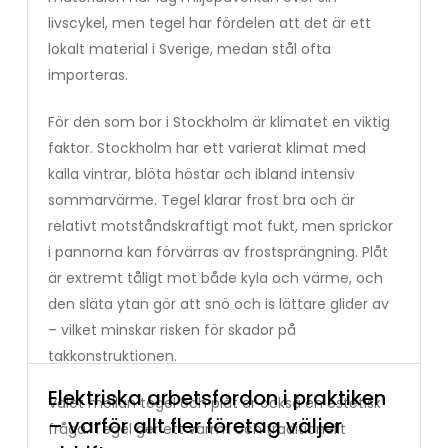
livscykel, men tegel har fördelen att det är ett
lokalt material i Sverige, medan stål ofta
importeras.
För den som bor i Stockholm är klimatet en viktig
faktor. Stockholm har ett varierat klimat med
kalla vintrar, blöta höstar och ibland intensiv
sommarvärme. Tegel klarar frost bra och är
relativt motståndskraftigt mot fukt, men sprickor
i pannorna kan förvärras av frostsprängning. Plåt
är extremt tåligt mot både kyla och värme, och
den släta ytan gör att snö och is lättare glider av
– vilket minskar risken för skador på
takkonstruktionen.
Elektriska arbetsfordon i praktiken
Valet mellan tegel och plåt är också en estetisk
– varför allt fler företag väljer
fråga. Tegel ger ett varmt och traditionellt