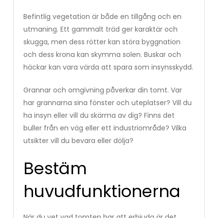
Befintlig vegetation är både en tillgång och en
utmaning. Ett gammalt träd ger karaktär och
skugga, men dess rötter kan störa byggnation
och dess krona kan skymma solen. Buskar och
häckar kan vara värda att spara som insynsskydd.
Grannar och omgivning påverkar din tomt. Var
har grannarna sina fönster och uteplatser? Vill du
ha insyn eller vill du skärma av dig? Finns det
buller från en väg eller ett industriområde? Vilka
utsikter vill du bevara eller dölja?
Bestäm
huvudfunktionerna
När du vet vad tomten har att erbjuda är det