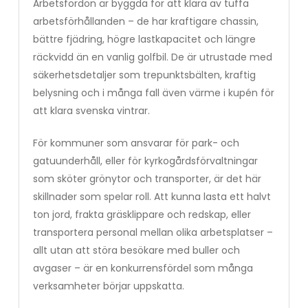
Arbetsfordon är byggda för att klara av tuffa
arbetsförhållanden – de har kraftigare chassin,
bättre fjädring, högre lastkapacitet och längre
räckvidd än en vanlig golfbil. De är utrustade med
säkerhetsdetaljer som trepunktsbälten, kraftig
belysning och i många fall även värme i kupén för
att klara svenska vintrar.
För kommuner som ansvarar för park- och
gatuunderhåll, eller för kyrkogårdsförvaltningar
som sköter grönytor och transporter, är det här
skillnader som spelar roll. Att kunna lasta ett halvt
ton jord, frakta gräsklippare och redskap, eller
transportera personal mellan olika arbetsplatser –
allt utan att störa besökare med buller och
avgaser – är en konkurrensfördel som många
verksamheter börjar uppskatta.