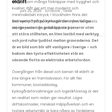
eldrift
uttryck som många förknippar med trygghet och
kvalitet. Plåt ger ett mer modernt och
,
ELFORDON
TEKNIK
minimalistiskt intryck. I Stockholm finns det
Det surrar tyst på kyrkogården i den tidiga
exempel på båda, och valet bör styras av husets
morgonsolen. En gräsklippare passerar utan
stil, din personliga smak och de krav …
att störa stillheten, en liten lastbil med verktyg
och jord rullar ljudlöst mellan gravraderna. Det
är en bild som blir allt vanligare i Sverige – och
bakom den tysta effektiviteten står en
växande flotta av elektriska arbetsfordon.
Övergången från diesel och bensin till eldrift är
inte längre en framtidsvision. För allt fler
kommuner, bostadsbolag,
kyrkogårdsförvaltningar och logistikföretag är det
en realitet som redan ger resultat. Lägre
driftskostnader, minskad miljöpåverkan och en
tystare arbetsmiljö är bara några av fördelarna