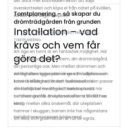
det dock mer kostnadseffektivt att sälja
överskottselen och köpa el från nätet på kvällen,
Tomtplanering – så skapar du
särskilt med dagens elpriser.
drömträdgården från grunden
Installation – vad
,
,
ENTREPRENAD
MARKARBETE
TOMTPLANERING
krävs och vem får
Att äga en tomt är en fantastisk möjlighet. Här
göra det?
kan du skapa ditt drömhem, din drömträdgård,
din personliga oas. Men mellan drömmen och
Att installera solpaneler är en elinstallation som
verkligheten ligger planeringen. En välplanerad
kräver behörighet. Endast auktoriserade
tomt är både vacker och funktionell – den passar
elinstallatörer med F-skattsedel och rätt
din familjs behov idag och kan anpassas när
certifieringar får ansluta solcellerna till ditt hus
behoven ändras. En oplanerad tomt blir lätt en
elnät.
kamp mellan olika önskemål, där uteplatsen
hamnar i skuggan, barnen inte har någonstans
Installationsprocessen börjar med …
att leka, och gräsmattan är full av ogräs.