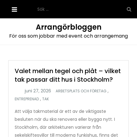
Hoppa
Sök
till
efter:
innehåll
Arrangörbloggen
För oss som jobbar med event och arrangemang
Valet mellan tegel och plåt – vilket
tak passar ditt hus i Stockholm?
,
ARBETSPLATS OCH FÖRETAG
,
ENTREPRENAD
TAK
Att välja takmaterial är ett av de viktigaste
besluten när du ska renovera eller bygga nytt. I
Stockholm, där arkitekturen varierar från
sekelskiftesvillor till moderna funkishus, finns det