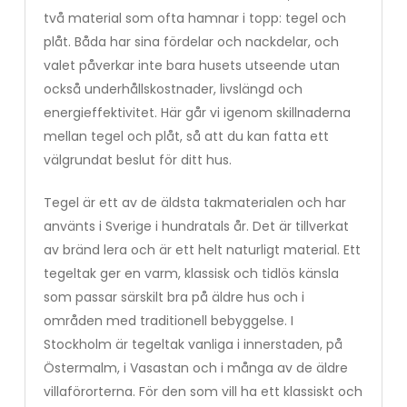
två material som ofta hamnar i topp: tegel och
plåt. Båda har sina fördelar och nackdelar, och
valet påverkar inte bara husets utseende utan
också underhållskostnader, livslängd och
energieffektivitet. Här går vi igenom skillnaderna
mellan tegel och plåt, så att du kan fatta ett
välgrundat beslut för ditt hus.
Tegel är ett av de äldsta takmaterialen och har
använts i Sverige i hundratals år. Det är tillverkat
av bränd lera och är ett helt naturligt material. Ett
tegeltak ger en varm, klassisk och tidlös känsla
som passar särskilt bra på äldre hus och i
områden med traditionell bebyggelse. I
Stockholm är tegeltak vanliga i innerstaden, på
Östermalm, i Vasastan och i många av de äldre
villaförorterna. För den som vill ha ett klassiskt och