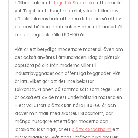
hållbart tak är ett
tegeltak Stockholm
ett utmärkt
val. Tegel är ett tungt material, vilket ställer krav
på takstolarnas bärkraft, men det är också ett av
de mest hållbara materialen – med rätt underhåll
kan ett tegeltak hålla i 50–100 år.
Plåt är ett betydligt modernare material, även om
det också använts i århundraden. Idag är plåttak
populära på allt från moderna villor till
industribyggnader och offentliga byggnader. Plåt
är lätt, vilket gör att det inte belastar
takkonstruktionen på samma sätt som tegel. Det
är också ett av de mest underhållsfria materialen
– ett väl utfört plåttak kan hålla i 40–60 år och
kräver minimalt med skötsel. I Stockholm, där
många husägare efterfrågar moderna och
lättskötta lösningar, är ett
plåttak Stockholm
ett
allt vanligare val. Plåt finns i många olika profiler