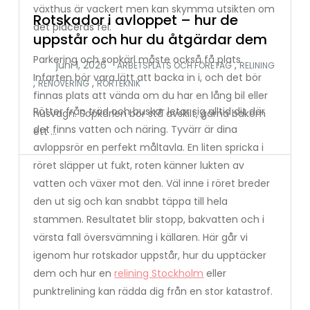
växthus är vackert men kan skymma utsikten om
Rotskador i avloppet – hur de
det placeras fel.
uppstår och hur du åtgärdar dem
Parkering och sopkärl måste också få plats.
,
ARBETSPLATS OCH FÖRETAG
RELINING
Infarten bör vara lätt att backa in i, och det bör
,
,
RENOVERING
RÖRTEKNIK
finnas plats att vända om du har en lång bil eller
Rötter från träd och buskar letar sig alltid dit där
husvagn. Sopkärlen bör stå avskilt, gärna bakom
det finns vatten och näring. Tyvärr är dina
ett …
avloppsrör en perfekt måltavla. En liten spricka i
röret släpper ut fukt, roten känner lukten av
vatten och växer mot den. Väl inne i röret breder
den ut sig och kan snabbt täppa till hela
stammen. Resultatet blir stopp, bakvatten och i
värsta fall översvämning i källaren. Här går vi
igenom hur rotskador uppstår, hur du upptäcker
dem och hur en
relining Stockholm
eller
punktrelining kan rädda dig från en stor katastrof.