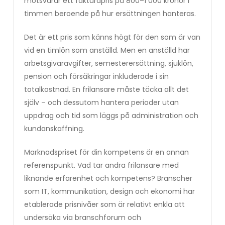
motsvarar ett fakturapris på 800–1 000 kronor i
timmen beroende på hur ersättningen hanteras.
Det är ett pris som känns högt för den som är van
vid en timlön som anställd. Men en anställd har
arbetsgivaravgifter, semesterersättning, sjuklön,
pension och försäkringar inkluderade i sin
totalkostnad. En frilansare måste täcka allt det
själv – och dessutom hantera perioder utan
uppdrag och tid som läggs på administration och
kundanskaffning.
Marknadspriset för din kompetens är en annan
referenspunkt. Vad tar andra frilansare med
liknande erfarenhet och kompetens? Branscher
som IT, kommunikation, design och ekonomi har
etablerade prisnivåer som är relativt enkla att
undersöka via branschforum och