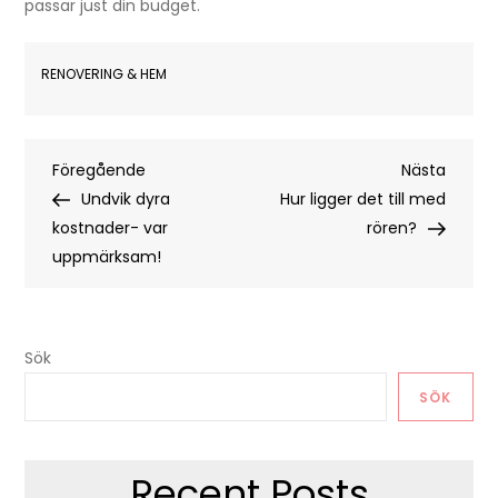
passar just din budget.
RENOVERING & HEM
Inläggsnavigering
Föregående
Nästa
Föregående
Nästa
inlägg
inlägg
Undvik dyra
Hur ligger det till med
kostnader- var
rören?
uppmärksam!
Sök
SÖK
Recent Posts