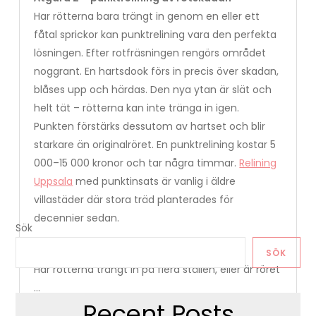
Har rötterna bara trängt in genom en eller ett
fåtal sprickor kan punktrelining vara den perfekta
lösningen. Efter rotfräsningen rengörs området
noggrant. En hartsdook förs in precis över skadan,
blåses upp och härdas. Den nya ytan är slät och
helt tät – rötterna kan inte tränga in igen.
Punkten förstärks dessutom av hartset och blir
starkare än originalröret. En punktrelining kostar 5
000–15 000 kronor och tar några timmar.
Relining
Uppsala
med punktinsats är vanlig i äldre
villastäder där stora träd planterades för
decennier sedan.
Sök
Åtgärd 3 – full relining av hela sträckan
SÖK
Har rötterna trängt in på flera ställen, eller är röret
…
Recent Posts