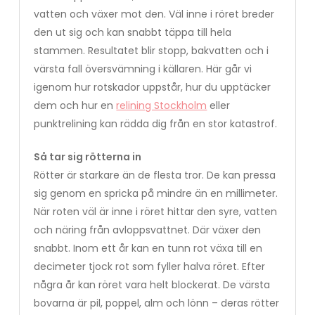
vatten och växer mot den. Väl inne i röret breder
den ut sig och kan snabbt täppa till hela
stammen. Resultatet blir stopp, bakvatten och i
värsta fall översvämning i källaren. Här går vi
igenom hur rotskador uppstår, hur du upptäcker
dem och hur en
relining Stockholm
eller
punktrelining kan rädda dig från en stor katastrof.
Så tar sig rötterna in
Rötter är starkare än de flesta tror. De kan pressa
sig genom en spricka på mindre än en millimeter.
När roten väl är inne i röret hittar den syre, vatten
och näring från avloppsvattnet. Där växer den
snabbt. Inom ett år kan en tunn rot växa till en
decimeter tjock rot som fyller halva röret. Efter
några år kan röret vara helt blockerat. De värsta
bovarna är pil, poppel, alm och lönn – deras rötter