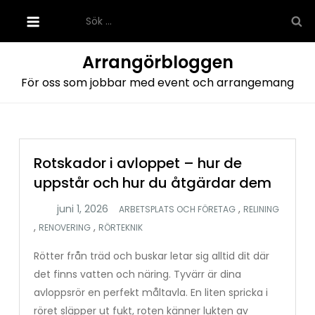
Hoppa
Sök
till
efter:
innehåll
Arrangörbloggen
För oss som jobbar med event och arrangemang
Rotskador i avloppet – hur de
uppstår och hur du åtgärdar dem
,
ARBETSPLATS OCH FÖRETAG
RELINING
,
,
RENOVERING
RÖRTEKNIK
Rötter från träd och buskar letar sig alltid dit där
det finns vatten och näring. Tyvärr är dina
avloppsrör en perfekt måltavla. En liten spricka i
röret släpper ut fukt, roten känner lukten av