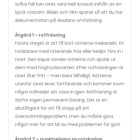
svåra fall kan röret vara helt krossat inifrån av en
tjock rotstam. Bilder och film sparas så att du har
dokumentation på skadans omfattning.
Åtgärd 1 – rotfräsning
Första steget är att få bort rötterna mekaniskt. En
rotskärare med roterande fräs eller kedjor förs in i
röret. Den kapar sönder rötterna och spolar ut
dem med högtrycksvatten. Efter rotfräsningen är
röret åter fritt – men bara tillfälligt. Rötterna
utanför röret lever fortfarande och kommer inom
några månader att växa in igen. Rotfräsning är
därför ingen permanent lösning. Det är en
akutåtgärd för att få stopp på ett
översvämningsproblem, men du måste göra
något mer för att bli av med problemet för gott.
Åtgärd 2 – punktrelining av rotskadan