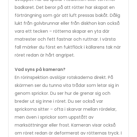
badkaret. Det beror på att rötter har skapat en
förträngning som gör att luft pressas bakåt. Dålig
lukt från golvbrunnar eller från diskhon kan också
vara ett tecken – rötterna skapar en yta där
matrester och fett fastnar och ruttnar. I värsta
fall märker du först en fuktfläck i källarens tak när
röret redan är hårt angripet.
Vad syns på kameran?
En rörinspektion avslöjar rotskaderna direkt. På
skärmen ser du tunna vita trådar som letar sig in
genom sprickor. Du ser hur de grenar sig och
breder ut sig inne i röret. Du ser också var
sprickorna sitter – ofta i skarvar mellan rördelar,
men även i sprickor som uppstått av
marksättningar eller frost. Kameran visar också
om röret redan är deformerat av rötternas tryck. I