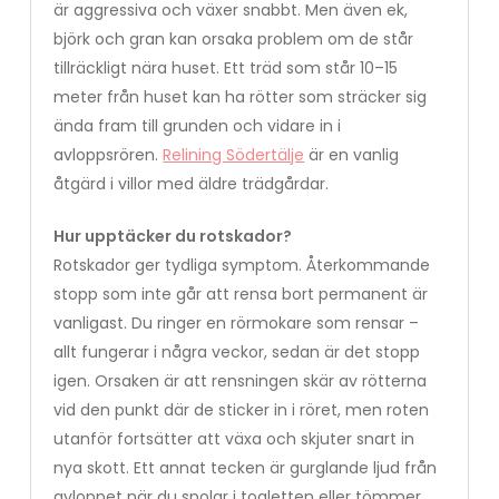
är aggressiva och växer snabbt. Men även ek,
björk och gran kan orsaka problem om de står
tillräckligt nära huset. Ett träd som står 10–15
meter från huset kan ha rötter som sträcker sig
ända fram till grunden och vidare in i
avloppsrören.
Relining Södertälje
är en vanlig
åtgärd i villor med äldre trädgårdar.
Hur upptäcker du rotskador?
Rotskador ger tydliga symptom. Återkommande
stopp som inte går att rensa bort permanent är
vanligast. Du ringer en rörmokare som rensar –
allt fungerar i några veckor, sedan är det stopp
igen. Orsaken är att rensningen skär av rötterna
vid den punkt där de sticker in i röret, men roten
utanför fortsätter att växa och skjuter snart in
nya skott. Ett annat tecken är gurglande ljud från
avloppet när du spolar i toaletten eller tömmer