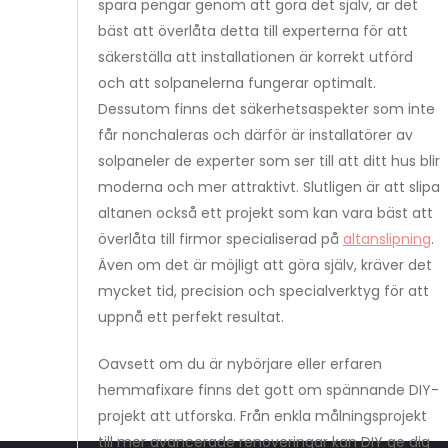
spara pengar genom att göra det själv, är det
bäst att överlåta detta till experterna för att
säkerställa att installationen är korrekt utförd
och att solpanelerna fungerar optimalt.
Dessutom finns det säkerhetsaspekter som inte
får nonchaleras och därför är installatörer av
solpaneler de experter som ser till att ditt hus blir
moderna och mer attraktivt. Slutligen är att slipa
altanen också ett projekt som kan vara bäst att
överlåta till firmor specialiserad på
altanslipning
.
Även om det är möjligt att göra själv, kräver det
mycket tid, precision och specialverktyg för att
uppnå ett perfekt resultat.
Oavsett om du är nybörjare eller erfaren
hemmafixare finns det gott om spännande DIY-
projekt att utforska. Från enkla målningsprojekt
till mer avancerade renoveringar kan DIY ge dig