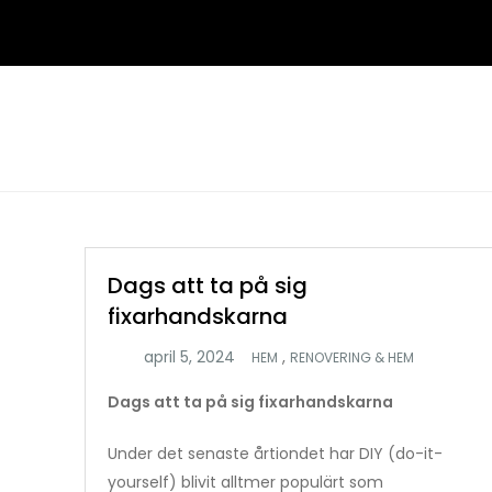
Hoppa
till
innehåll
Dags att ta på sig
fixarhandskarna
,
HEM
RENOVERING & HEM
Dags att ta på sig fixarhandskarna
Under det senaste årtiondet har DIY (do-it-
yourself) blivit alltmer populärt som