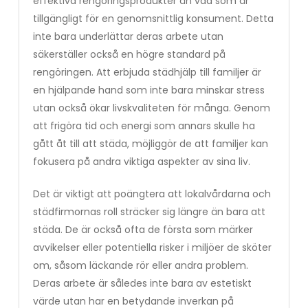
effektiva rengöringsprodukter än vad som är
tillgängligt för en genomsnittlig konsument. Detta
inte bara underlättar deras arbete utan
säkerställer också en högre standard på
rengöringen. Att erbjuda städhjälp till familjer är
en hjälpande hand som inte bara minskar stress
utan också ökar livskvaliteten för många. Genom
att frigöra tid och energi som annars skulle ha
gått åt till att städa, möjliggör de att familjer kan
fokusera på andra viktiga aspekter av sina liv.
Det är viktigt att poängtera att lokalvårdarna och
städfirmornas roll sträcker sig längre än bara att
städa. De är också ofta de första som märker
avvikelser eller potentiella risker i miljöer de sköter
om, såsom läckande rör eller andra problem.
Deras arbete är således inte bara av estetiskt
värde utan har en betydande inverkan på