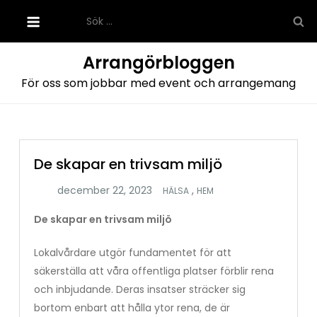
Hoppa
Sök
till
efter:
innehåll
Arrangörbloggen
För oss som jobbar med event och arrangemang
De skapar en trivsam miljö
,
HÄLSA
HEM
De skapar en trivsam miljö
Lokalvårdare utgör fundamentet för att
säkerställa att våra offentliga platser förblir rena
och inbjudande. Deras insatser sträcker sig
bortom enbart att hålla ytor rena, de är