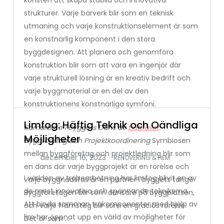
konsten att skapa stabila och innovativa
strukturer. Varje bärverk blir som en teknisk
utmaning och varje konstruktionselement är som
en konstnärlig komponent i den stora
byggdesignen. Att planera och genomföra
konstruktion blir som att vara en ingenjör där
varje strukturell lösning är en kreativ bedrift och
varje byggmaterial är en del av den
konstruktionens konstnärliga symfoni.
Limfog: Häftig Teknik och Oändliga
Samarbete i Byggets Dans av
båttrailer
:
Möjligheter
Byggföretag och Projektkoordinering
Symbiosen
mellan byggföretag och projektledning blir som
RENOVERING & HEM
en dans där varje byggprojekt är en rörelse och
I världen av träbearbetning har limfog blivit en av
varje byggnadsfas är en partner i byggets tango.
de mest innovativa och spännande teknikerna.
Byggföretagen blir som dansare på byggplatsen,
Att binda samman träkomponenter med hjälp av
och varje framsteg blir som en graciös rörelse.
lim har öppnat upp en värld av möjligheter för
Det är som …