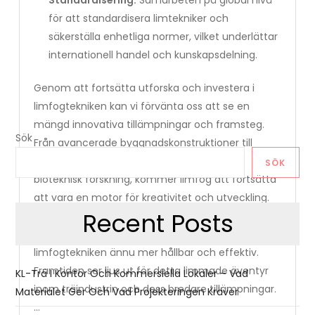
Standardisering:
Samarbeten på global nivå
för att standardisera limtekniker och
säkerställa enhetliga normer, vilket underlättar
internationell handel och kunskapsdelning.
Genom att fortsätta utforska och investera i
limfogtekniken kan vi förvänta oss att se en
mängd innovativa tillämpningar och framsteg.
Sök
Från avancerade byggnadskonstruktioner till
tekniska genombrott inom medicinsk och
SÖK
bioteknisk forskning, kommer limfog att fortsätta
att vara en motor för kreativitet och utveckling.
Recent Posts
Utmaningarna som uppstår kommer också att
driva forskning och innovation för att göra
limfogtekniken ännu mer hållbar och effektiv.
Framtiden ser ljus ut för detta limmade äventyr
KL-Trä I Kontor Och Kommersiella Lokaler – Vad
inom träindustrin och dess bredare tillämpningar.
Materialet Ger Och Vad Projekteringen Kräver
…