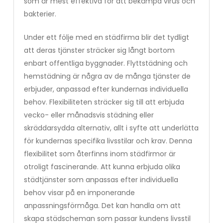
som är mest effektiva för att bekämpa virus och
bakterier.
Under ett följe med en städfirma blir det tydligt
att deras tjänster sträcker sig långt bortom
enbart offentliga byggnader. Flyttstädning och
hemstädning är några av de många tjänster de
erbjuder, anpassad efter kundernas individuella
behov. Flexibiliteten sträcker sig till att erbjuda
vecko- eller månadsvis städning eller
skräddarsydda alternativ, allt i syfte att underlätta
för kundernas specifika livsstilar och krav. Denna
flexibilitet som återfinns inom städfirmor är
otroligt fascinerande. Att kunna erbjuda olika
städtjänster som anpassas efter individuella
behov visar på en imponerande
anpassningsförmåga. Det kan handla om att
skapa städscheman som passar kundens livsstil