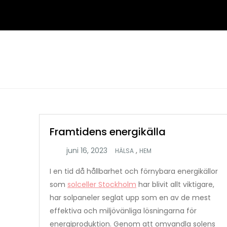
Hoppa
till
innehåll
Framtidens energikälla
,
HÄLSA
HEM
I en tid då hållbarhet och förnybara energikällor
som
solceller Stockholm
har blivit allt viktigare,
har solpaneler seglat upp som en av de mest
effektiva och miljövänliga lösningarna för
energiproduktion. Genom att omvandla solens