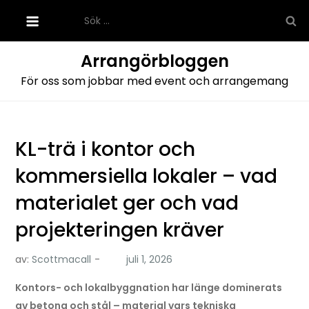
Hoppa
Sök
till
efter:
innehåll
Arrangörbloggen
För oss som jobbar med event och arrangemang
KL-trä i kontor och
kommersiella lokaler – vad
materialet ger och vad
projekteringen kräver
av:
Scottmacall
Kontors- och lokalbyggnation har länge dominerats
av betong och stål – material vars tekniska