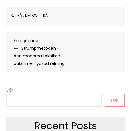
,
,
KL TRÄ
LIMFOG
TRÄ
Inläggsnavigering
Föregående
Föregående
inlägg
Strumpmetoden –
den moderna tekniken
bakom en lyckad relining
Sök
SÖK
Recent Posts