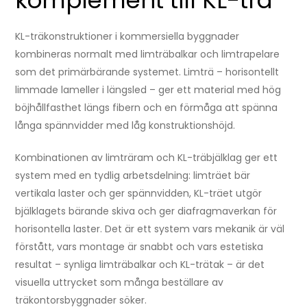
komplement till KL-trä
KL-träkonstruktioner i kommersiella byggnader
kombineras normalt med limträbalkar och limtrapelare
som det primärbärande systemet. Limträ – horisontellt
limmade lameller i längsled – ger ett material med hög
böjhållfasthet längs fibern och en förmåga att spänna
långa spännvidder med låg konstruktionshöjd.
Kombinationen av limträram och KL-träbjälklag ger ett
system med en tydlig arbetsdelning: limträet bär
vertikala laster och ger spännvidden, KL-träet utgör
bjälklagets bärande skiva och ger diafragmaverkan för
horisontella laster. Det är ett system vars mekanik är väl
förstått, vars montage är snabbt och vars estetiska
resultat – synliga limträbalkar och KL-trätak – är det
visuella uttrycket som många beställare av
träkontorsbyggnader söker.