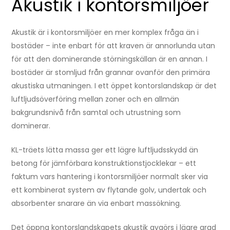
Akustik i kontorsmiljöer
Akustik är i kontorsmiljöer en mer komplex fråga än i
bostäder – inte enbart för att kraven är annorlunda utan
för att den dominerande störningskällan är en annan. I
bostäder är stomljud från grannar ovanför den primära
akustiska utmaningen. I ett öppet kontorslandskap är det
luftljudsöverföring mellan zoner och en allmän
bakgrundsnivå från samtal och utrustning som
dominerar.
KL-träets lätta massa ger ett lägre luftljudsskydd än
betong för jämförbara konstruktionstjocklekar – ett
faktum vars hantering i kontorsmiljöer normalt sker via
ett kombinerat system av flytande golv, undertak och
absorbenter snarare än via enbart massökning.
Det öppna kontorslandskapets akustik avgörs i lägre grad