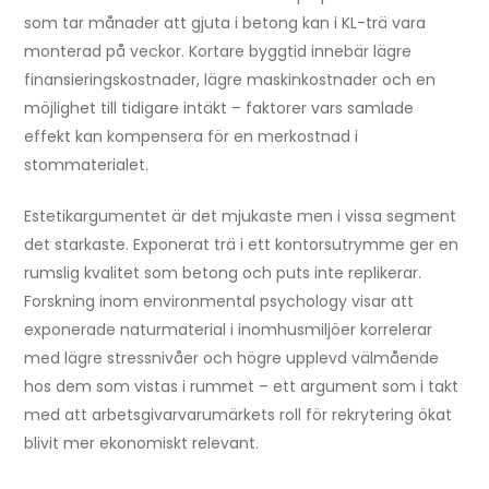
som tar månader att gjuta i betong kan i KL-trä vara
monterad på veckor. Kortare byggtid innebär lägre
finansieringskostnader, lägre maskinkostnader och en
möjlighet till tidigare intäkt – faktorer vars samlade
effekt kan kompensera för en merkostnad i
stommaterialet.
Estetikargumentet är det mjukaste men i vissa segment
det starkaste. Exponerat trä i ett kontorsutrymme ger en
rumslig kvalitet som betong och puts inte replikerar.
Forskning inom environmental psychology visar att
exponerade naturmaterial i inomhusmiljöer korrelerar
med lägre stressnivåer och högre upplevd välmående
hos dem som vistas i rummet – ett argument som i takt
med att arbetsgivarvarumärkets roll för rekrytering ökat
blivit mer ekonomiskt relevant.