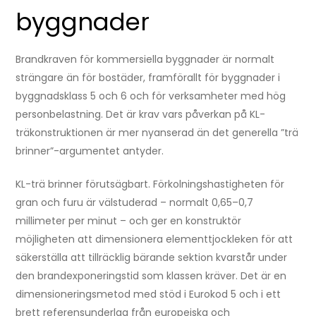
byggnader
Brandkraven för kommersiella byggnader är normalt
strängare än för bostäder, framförallt för byggnader i
byggnadsklass 5 och 6 och för verksamheter med hög
personbelastning. Det är krav vars påverkan på KL-
träkonstruktionen är mer nyanserad än det generella ”trä
brinner”-argumentet antyder.
KL-trä brinner förutsägbart. Förkolningshastigheten för
gran och furu är välstuderad – normalt 0,65–0,7
millimeter per minut – och ger en konstruktör
möjligheten att dimensionera elementtjockleken för att
säkerställa att tillräcklig bärande sektion kvarstår under
den brandexponeringstid som klassen kräver. Det är en
dimensioneringsmetod med stöd i Eurokod 5 och i ett
brett referensunderlag från europeiska och