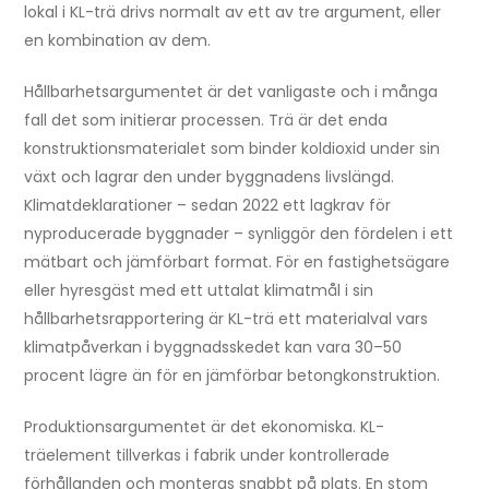
lokal i KL-trä drivs normalt av ett av tre argument, eller
en kombination av dem.
Hållbarhetsargumentet är det vanligaste och i många
fall det som initierar processen. Trä är det enda
konstruktionsmaterialet som binder koldioxid under sin
växt och lagrar den under byggnadens livslängd.
Klimatdeklarationer – sedan 2022 ett lagkrav för
nyproducerade byggnader – synliggör den fördelen i ett
mätbart och jämförbart format. För en fastighetsägare
eller hyresgäst med ett uttalat klimatmål i sin
hållbarhetsrapportering är KL-trä ett materialval vars
klimatpåverkan i byggnadsskedet kan vara 30–50
procent lägre än för en jämförbar betongkonstruktion.
Produktionsargumentet är det ekonomiska. KL-
träelement tillverkas i fabrik under kontrollerade
förhållanden och monteras snabbt på plats. En stom