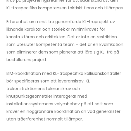
krav på projekteringsteamet för att säkerställa att den
KL-träspecifika kompetensen faktiskt finns och tillämpas.
Erfarenhet av minst tre genomförda KL-träprojekt av
liknande karaktär och storlek är minimikravet för
konstruktören och arkitekten. Det är inte en restriktion
som utesluter kompetenta team – det är en kvalifikation
som eliminerar dem som planerar att lära sig KL-trä på
beställarens projekt.
BIM-koordination med KL-träspecifika kollisionskontroller
bör specificeras som ett leveranskrav. KL-
träkonstruktionens toleranskrav och
knutpunktsgeometrier interagerar med
installationssystemens volymbehov på ett sätt som
kräver en noggrannare koordination än vad generalister
utan träerfarenhet normalt tillämpar.