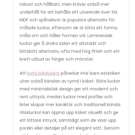
robust och hållbart, men kräver också mer
underhåll för att behålla sitt utseende över tid.
MDF och spånskivor är populära alternativ för
målade luckor, eftersom de är lätta att forma,
måla om och håller formen väl. Laminerade
luckor ger å andra sidan ett slitstarkt och
lättskött alternativ, ofta med hög finish och ett
brett utbud av färger och mönster.
Att
byta köksluckor
påverkar inte bara estetiken
utan också känslan av rymd i köket. Släta luckor
med minimalistisk design ger ett modernt och
rent uttryck, medan luckor med profiler och
lister skapar mer karaktär och traditionell känsla.
Glasluckor kan öppna upp köket visuellt och ge
ett lättare intryck, samtidigt som de visar upp
porslin eller detaljer på ett elegant sätt. Genom