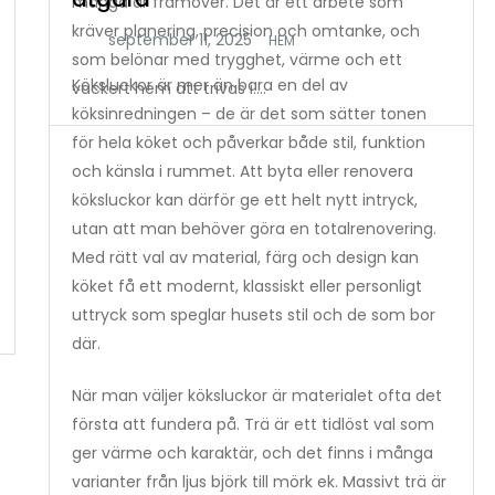
många år framöver. Det är ett arbete som
kräver planering, precision och omtanke, och
HEM
som belönar med trygghet, värme och ett
Köksluckor är mer än bara en del av
vackert hem att trivas i.…
köksinredningen – de är det som sätter tonen
för hela köket och påverkar både stil, funktion
och känsla i rummet. Att byta eller renovera
köksluckor kan därför ge ett helt nytt intryck,
utan att man behöver göra en totalrenovering.
Med rätt val av material, färg och design kan
köket få ett modernt, klassiskt eller personligt
uttryck som speglar husets stil och de som bor
där.
När man väljer köksluckor är materialet ofta det
första att fundera på. Trä är ett tidlöst val som
ger värme och karaktär, och det finns i många
varianter från ljus björk till mörk ek. Massivt trä är