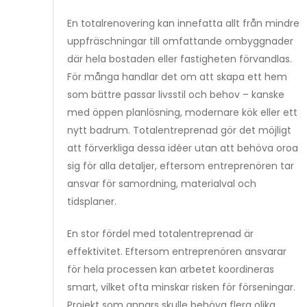
En totalrenovering kan innefatta allt från mindre
uppfräschningar till omfattande ombyggnader
där hela bostaden eller fastigheten förvandlas.
För många handlar det om att skapa ett hem
som bättre passar livsstil och behov – kanske
med öppen planlösning, modernare kök eller ett
nytt badrum. Totalentreprenad gör det möjligt
att förverkliga dessa idéer utan att behöva oroa
sig för alla detaljer, eftersom entreprenören tar
ansvar för samordning, materialval och
tidsplaner.
En stor fördel med totalentreprenad är
effektivitet. Eftersom entreprenören ansvarar
för hela processen kan arbetet koordineras
smart, vilket ofta minskar risken för förseningar.
Projekt som annars skulle behöva flera olika