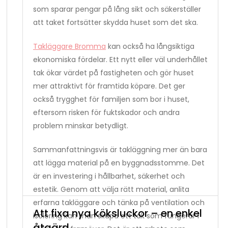
som sparar pengar på lång sikt och säkerställer
att taket fortsätter skydda huset som det ska.
Takläggare Bromma
kan också ha långsiktiga
ekonomiska fördelar. Ett nytt eller väl underhållet
tak ökar värdet på fastigheten och gör huset
mer attraktivt för framtida köpare. Det ger
också trygghet för familjen som bor i huset,
eftersom risken för fuktskador och andra
problem minskar betydligt.
Sammanfattningsvis är takläggning mer än bara
att lägga material på en byggnadsstomme. Det
är en investering i hållbarhet, säkerhet och
estetik. Genom att välja rätt material, anlita
erfarna takläggare och tänka på ventilation och
Att fixa nya köksluckor – en enkel
isolering kan man skapa ett tak som fungerar i
åtgärd