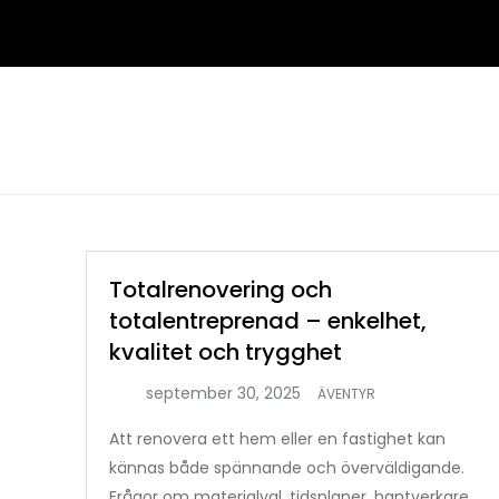
Hoppa
till
innehåll
Totalrenovering och
totalentreprenad – enkelhet,
kvalitet och trygghet
ÄVENTYR
Att renovera ett hem eller en fastighet kan
kännas både spännande och överväldigande.
Frågor om materialval, tidsplaner, hantverkare