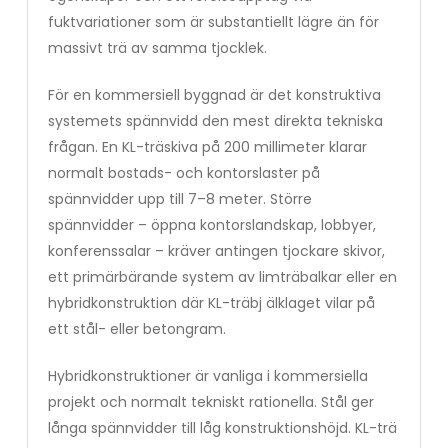
fuktvariationer som är substantiellt lägre än för
massivt trä av samma tjocklek.
För en kommersiell byggnad är det konstruktiva
systemets spännvidd den mest direkta tekniska
frågan. En KL-träskiva på 200 millimeter klarar
normalt bostads- och kontorslaster på
spännvidder upp till 7–8 meter. Större
spännvidder – öppna kontorslandskap, lobbyer,
konferenssalar – kräver antingen tjockare skivor,
ett primärbärande system av limträbalkar eller en
hybridkonstruktion där KL-träbj älklaget vilar på
ett stål- eller betongram.
Hybridkonstruktioner är vanliga i kommersiella
projekt och normalt tekniskt rationella. Stål ger
långa spännvidder till låg konstruktionshöjd. KL-trä