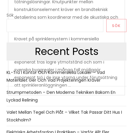
tätningslösningar. Knutpunkter mellan
konstruktionselement kräver en brandteknisk
Sök
detaljering som koordinerar med de akustiska och
konstruktiva kraven.
SÖK
Kravet på sprinklersystem i kommersiella
byggnader av viss storlek och klass ger ett
Recent Posts
praktiskt brandskydd som kompenserar för
exponerat träs lägre ytmotstånd och som i
svenska byggregler i många fall möjliggör
KL-Trä I Kontor Och Kommersiella Lokaler – Vad
exponerat trä i de inre ytorna under förutsättning
Materialet Ger Och Vad Projekteringen Kräver
att sprinkleranläggningen …
Strumpmetoden – Den Moderna Tekniken Bakom En
Lyckad Relining
Valet Mellan Tegel Och Plåt – Vilket Tak Passar Ditt Hus I
Stockholm?
Elektriska Arbetsfordon I Praktiken – Varför Allt Fler