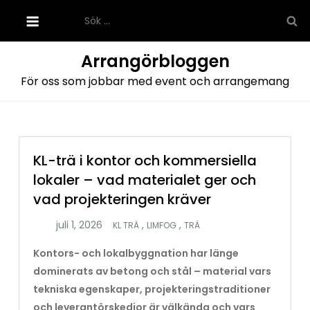
Hoppa
Sök
till
efter:
innehåll
Arrangörbloggen
För oss som jobbar med event och arrangemang
KL-trä i kontor och kommersiella
lokaler – vad materialet ger och
vad projekteringen kräver
,
,
KL TRÄ
LIMFOG
TRÄ
Kontors- och lokalbyggnation har länge
dominerats av betong och stål – material vars
tekniska egenskaper, projekteringstraditioner
och leverantörskedjor är välkända och vars