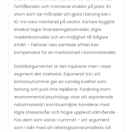
förhållanden och monteras snabbt på plats. En
stom som tar månader att gjuta i betong kan i
KL-trä vara monterad på veckor. Kortare byggtid
innebär lägre finansieringskostnader, lägre
maskinkostnader och en möjlighet till tidigare
intäkt – faktorer vars samlade effekt kan
kompensera för en merkostnad i stommaterialet.
Estetikargumentet är det mjukaste men i vissa
segment det starkaste. Exponerat trä i ett
kontorsutrymme ger en rumslig kvalitet som
betong och puts inte replikerar. Forskning inom
environmental psychology visar att exponerade
naturmaterial i inomhusmiljöer korrelerar med
lägre stressnivåer och högre upplevd välmående
hos dem som vistas i rummet – ett argument
som i takt med att arbetsgivarvarumärkets roll