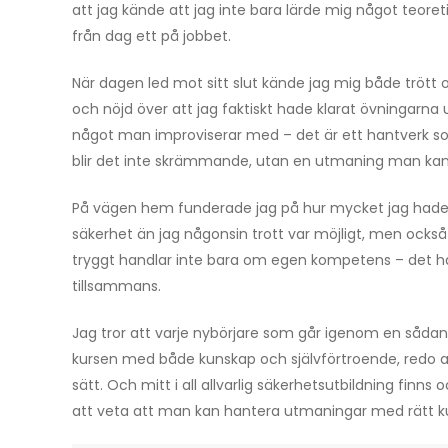
att jag kände att jag inte bara lärde mig något teoreti
från dag ett på jobbet.
När dagen led mot sitt slut kände jag mig både trött 
och nöjd över att jag faktiskt hade klarat övningarna 
något man improviserar med – det är ett hantverk so
blir det inte skrämmande, utan en utmaning man ka
På vägen hem funderade jag på hur mycket jag hade t
säkerhet än jag någonsin trott var möjligt, men också 
tryggt handlar inte bara om egen kompetens – det h
tillsammans.
Jag tror att varje nybörjare som går igenom en sådan
kursen med både kunskap och självförtroende, redo att
sätt. Och mitt i all allvarlig säkerhetsutbildning finns 
att veta att man kan hantera utmaningar med rätt 