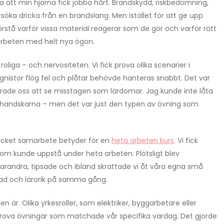
 att min hjärna fick jobba hårt. Brandskydd, riskbedömning,
söka dricka från en brandslang. Men istället för att ge upp
förstå varför vissa material reagerar som de gör och varför rätt
a arbeten med helt nya ögon.
oliga – och nervositeten. Vi fick prova olika scenarier i
 gnistor flög fel och plåtar behövde hanteras snabbt. Det var
rade oss att se misstagen som lärdomar. Jag kunde inte låta
dshandskarna – men det var just den typen av övning som
ycket samarbete betyder för en
heta arbeten kurs
. Vi fick
om kunde uppstå under heta arbeten. Plötsligt blev
arandra, tipsade och ibland skrattade vi åt våra egna små
nad och lärorik på samma gång.
är. Olika yrkesroller, som elektriker, byggarbetare eller
ck prova övningar som matchade vår specifika vardag. Det gjorde