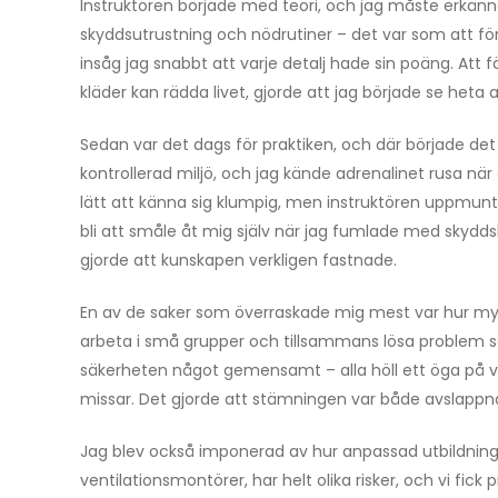
Instruktören började med teori, och jag måste erkänna
skyddsutrustning och nödrutiner – det var som att för
insåg jag snabbt att varje detalj hade sin poäng. Att 
kläder kan rädda livet, gjorde att jag började se het
Sedan var det dags för praktiken, och där började det r
kontrollerad miljö, och jag kände adrenalinet rusa när
lätt att känna sig klumpig, men instruktören uppmunt
bli att småle åt mig själv när jag fumlade med skyd
gjorde att kunskapen verkligen fastnade.
En av de saker som överraskade mig mest var hur m
arbeta i små grupper och tillsammans lösa problem s
säkerheten något gemensamt – alla höll ett öga på v
missar. Det gjorde att stämningen var både avslapp
Jag blev också imponerad av hur anpassad utbildningen 
ventilationsmontörer, har helt olika risker, och vi fi