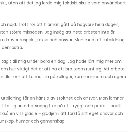
skt, utan att det jag lärde mig faktiskt skulle vara användbart
och nöjd. Trött för att hjärnan gått på högvarv hela dagen,
utan större missöden. Jag insåg att heta arbeten inte är
m kräver respekt, fokus och ansvar. Men med rätt utbildning
n bemästra.
agit till mig under bara en dag. Jag hade lärt mig mer om
om hur viktigt det är att ha ett bra team runt sig. Att arbeta
andlar om att kunna lita på kollegor, kommunicera och agera
 utbildning får en känsla av stolthet och ansvar. Man lämnar
 ta sig an arbetsuppgifter på ett tryggt och professionellt
också en viss glädje – glädjen i att förstå sitt eget ansvar och
kunskap, humor och gemenskap.