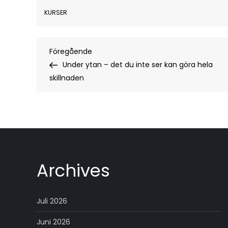
KURSER
Inläggsnavigering
Föregående
Föregående
inlägg
Under ytan – det du inte ser kan göra hela
skillnaden
Archives
Juli 2026
Juni 2026