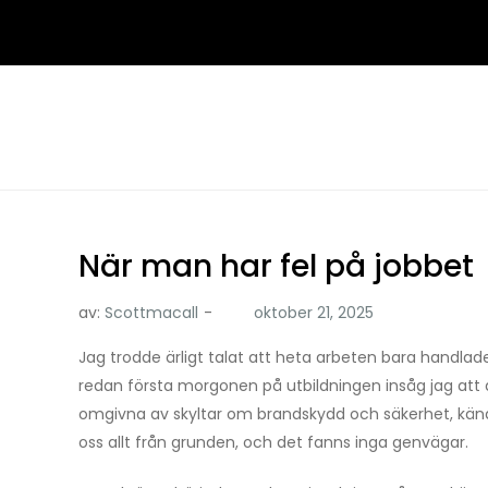
Hoppa
till
innehåll
När man har fel på jobbet
av:
Scottmacall
Jag trodde ärligt talat att heta arbeten bara handla
redan första morgonen på utbildningen insåg jag att 
omgivna av skyltar om brandskydd och säkerhet, kände 
oss allt från grunden, och det fanns inga genvägar.