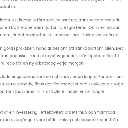
pskatta.
arna. Att kunna utföra serviceinsatser, transportera material
r en bättre boendemiljö för hyresgästerna. Och i en tid där
sterare, är det en strategisk satsning som stärker varumärket.
n göra i praktiken, handlar det om att tänka bortom bilen. Det
kan anpassas med olika påbyggnader, från tippbara flak till
ra redo för en ny arbetsdag varje morgon.
re, laddningstiderna kortare och räckvidden längre. För den som
riska alternativ, finns det fler modeller och storlekar att välja
 för stadskärnor till kraftfullare modeller för tyngre
det är en investering i effektivitet, arbetsmiljö och framtida
ner kan övergången vara både smidig och lönsam redan från