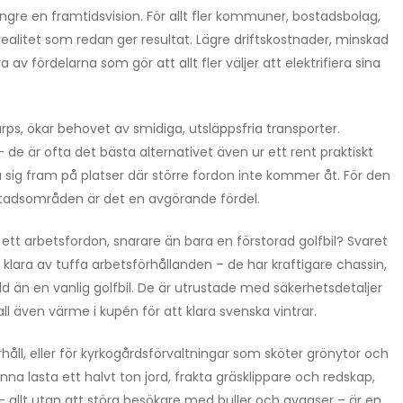
längre en framtidsvision. För allt fler kommuner, bostadsbolag,
realitet som redan ger resultat. Lägre driftskostnader, minskad
v fördelarna som gör att allt fler väljer att elektrifiera sina
ärps, ökar behovet av smidiga, utsläppsfria transporter.
de är ofta det bästa alternativet även ur ett rent praktiskt
sig fram på platser där större fordon inte kommer åt. För den
ostadsområden är det en avgörande fördel.
l ett arbetsfordon, snarare än bara en förstorad golfbil? Svaret
 klara av tuffa arbetsförhållanden – de har kraftigare chassin,
dd än en vanlig golfbil. De är utrustade med säkerhetsdetaljer
l även värme i kupén för att klara svenska vintrar.
l, eller för kyrkogårdsförvaltningar som sköter grönytor och
kunna lasta ett halvt ton jord, frakta gräsklippare och redskap,
 – allt utan att störa besökare med buller och avgaser – är en