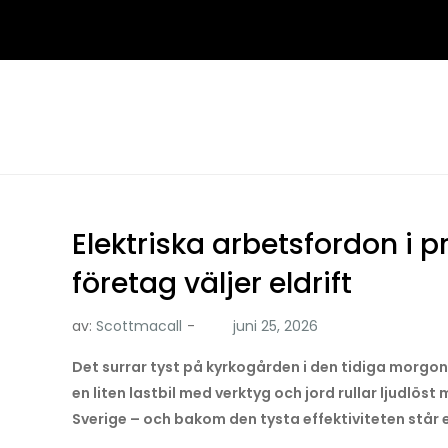
Hoppa
till
innehåll
Elektriska arbetsfordon i pr
företag väljer eldrift
av:
Scottmacall
Det surrar tyst på kyrkogården i den tidiga morgons
en liten lastbil med verktyg och jord rullar ljudlöst 
Sverige – och bakom den tysta effektiviteten står 