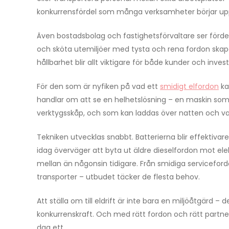
konkurrensfördel som många verksamheter börjar up
Även bostadsbolag och fastighetsförvaltare ser fördel
och sköta utemiljöer med tysta och rena fordon skapa
hållbarhet blir allt viktigare för både kunder och inve
För den som är nyfiken på vad ett
smidigt elfordon
ka
handlar om att se en helhetslösning – en maskin som 
verktygsskåp, och som kan laddas över natten och va
Tekniken utvecklas snabbt. Batterierna blir effektiva
idag överväger att byta ut äldre dieselfordon mot elekt
mellan än någonsin tidigare. Från smidiga servicefordon
transporter – utbudet täcker de flesta behov.
Att ställa om till eldrift är inte bara en miljöåtgärd – 
konkurrenskraft. Och med rätt fordon och rätt part
dag ett.