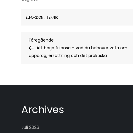
,
ELFORDON
TEKNIK
Inläggsnavigering
Föregående
Föregående
inlägg
Att börja frilansa – vad du behöver veta om
uppdrag, ersättning och det praktiska
Archives
Juli 2026