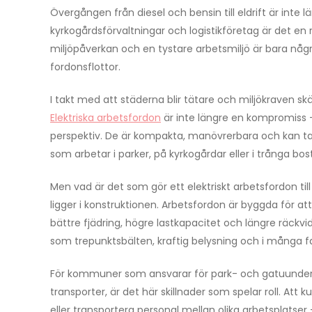
Övergången från diesel och bensin till eldrift är inte 
kyrkogårdsförvaltningar och logistikföretag är det en 
miljöpåverkan och en tystare arbetsmiljö är bara några a
fordonsflottor.
I takt med att städerna blir tätare och miljökraven sk
Elektriska arbetsfordon
är inte längre en kompromiss – 
perspektiv. De är kompakta, manövrerbara och kan ta 
som arbetar i parker, på kyrkogårdar eller i trånga b
Men vad är det som gör ett elektriskt arbetsfordon til
ligger i konstruktionen. Arbetsfordon är byggda för att
bättre fjädring, högre lastkapacitet och längre räckvi
som trepunktsbälten, kraftig belysning och i många fal
För kommuner som ansvarar för park- och gatuunderhål
transporter, är det här skillnader som spelar roll. Att 
eller transportera personal mellan olika arbetsplatser