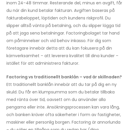
inom 24–48 timmar. Resterande del, minus en avgift, får
du när din kund betalar fakturan. Avgiften baseras på
fakturabeloppet, löptiden och kundens riskprofil. Du
slipper alltså vänta på betalning, och du slipper lägga tid
på att jaga sena betalningar. Factoringbolaget tar hand
om påminnelser och vid behov inkasso. För dig som
företagare innebär detta att du kan fokusera på din
kärnverksamhet – att leverera kvalitet till dina kunder –
istället för att administrera fakturor.
Factoring vs traditionellt banklån – vad är skillnaden?
Ett traditionellt banklån innebär att du tar på dig en ny
skuld. Du får en klumpsumma som du betalar tillbaka
med ränta över tid, oavsett om du använder alla
pengarna eller inte. Ansökningsprocessen kan vara lång,
och banken kräver ofta säkerheter i form av fastigheter,
maskiner eller personlig borgen. Factoring är annorlunda
– du säljer en tillgång som du redan har (dina