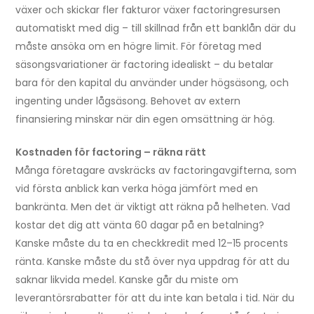
växer och skickar fler fakturor växer factoringresursen
automatiskt med dig – till skillnad från ett banklån där du
måste ansöka om en högre limit. För företag med
säsongsvariationer är factoring idealiskt – du betalar
bara för den kapital du använder under högsäsong, och
ingenting under lågsäsong. Behovet av extern
finansiering minskar när din egen omsättning är hög.
Kostnaden för factoring – räkna rätt
Många företagare avskräcks av factoringavgifterna, som
vid första anblick kan verka höga jämfört med en
bankränta. Men det är viktigt att räkna på helheten. Vad
kostar det dig att vänta 60 dagar på en betalning?
Kanske måste du ta en checkkredit med 12–15 procents
ränta. Kanske måste du stå över nya uppdrag för att du
saknar likvida medel. Kanske går du miste om
leverantörsrabatter för att du inte kan betala i tid. När du