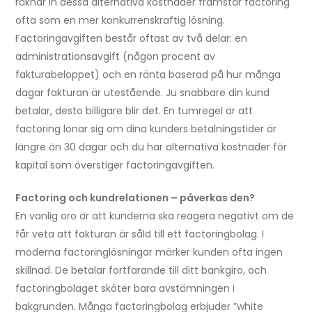
räknar in dessa alternativa kostnader framstår factoring
ofta som en mer konkurrenskraftig lösning.
Factoringavgiften består oftast av två delar: en
administrationsavgift (någon procent av
fakturabeloppet) och en ränta baserad på hur många
dagar fakturan är utestående. Ju snabbare din kund
betalar, desto billigare blir det. En tumregel är att
factoring lönar sig om dina kunders betalningstider är
längre än 30 dagar och du har alternativa kostnader för
kapital som överstiger factoringavgiften.
Factoring och kundrelationen – påverkas den?
En vanlig oro är att kunderna ska reagera negativt om de
får veta att fakturan är såld till ett factoringbolag. I
moderna factoringlösningar märker kunden ofta ingen
skillnad. De betalar fortfarande till ditt bankgiro, och
factoringbolaget sköter bara avstämningen i
bakgrunden. Många factoringbolag erbjuder ”white