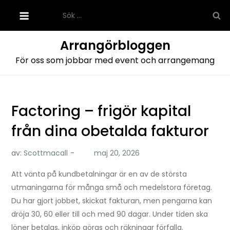
Hoppa
Sök
till
efter:
innehåll
Arrangörbloggen
För oss som jobbar med event och arrangemang
Factoring – frigör kapital
från dina obetalda fakturor
av:
Scottmacall
Att vänta på kundbetalningar är en av de största
utmaningarna för många små och medelstora företag.
Du har gjort jobbet, skickat fakturan, men pengarna kan
dröja 30, 60 eller till och med 90 dagar. Under tiden ska
löner betalas, inköp göras och räkningar förfalla.