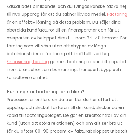
Kassaflödet blir lidande, och du tvingas kanske tacka nej
till nya uppdrag för att du saknar likvida medel.
Factoring
är en effektiv lösning på detta problem. Du säljer dina
obetalda kundfakturor till en finanspartner och får ut
merparten av beloppet direkt – inom 24–48 timmar. För
företag som vill växa utan att strypas av långa
betalningstider är factoring ett kraftfullt verktyg.
Finansiering företag
genom factoring är särskilt populärt
inom branscher som bemanning, transport, bygg och
konsultverksamhet.
Hur fungerar factoring i praktiken?
Processen är enklare än du tror. När du har utfört ett
uppdrag och skickat fakturan till din kund, skickar du en
kopia till factoringbolaget. De gör en kreditkontroll av din
kund (utan att störa relationen) och om allt ser bra ut
får du oftast 80–90 procent av fakturabeloppet utbetalt