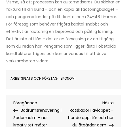
Visma, så att processen kan automatiseras. Du skickar en
faktura till din kund – och en kopia till factoringbolaget –
och pengarna landar på ditt konto inom 24–48 timmar.
För företag som behöver frigöra kapital snabbt och
effektivt är factoring en beprövad och pålitlig lösning.
Det är inte ett lån – det är en försäljning av en tillgång
som du redan har. Pengarna som ligger låsta i obetalda
kundfakturor frigörs och kan användas till att driva
verksamheten vidare.
,
ARBETSPLATS OCH FÖRETAG
EKONOMI
Inläggsnavigering
Föregående
Nästa
Föregående
Nästa
inlägg
inlägg
Badrumsrenovering i
Rotskador i avloppet –
Södermalm – när
hur de uppstår och hur
kreativitet möter
du åtgärdar dem