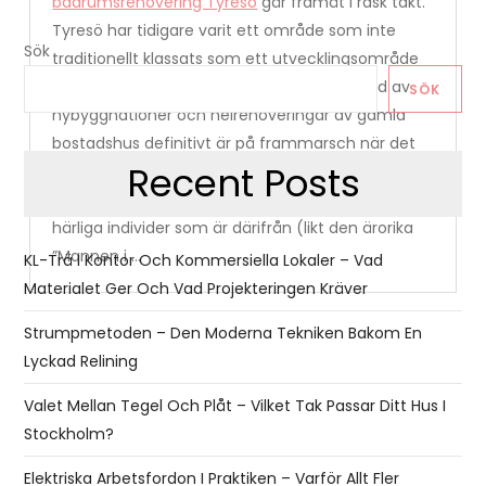
badrumsrenovering Tyresö
går framåt i rask takt.
Tyresö har tidigare varit ett område som inte
Sök
traditionellt klassats som ett utvecklingsområde
rent bostadsmässigt, men som nu på grund av
SÖK
nybyggnationer och helrenoveringar av gamla
bostadshus definitivt är på frammarsch när det
Recent Posts
gäller attraktiva ställen att bo på i Stockholm.
Med tanke på områdets anrika historia och
härliga individer som är därifrån (likt den ärorika
”Mannen i …
KL-Trä I Kontor Och Kommersiella Lokaler – Vad
Materialet Ger Och Vad Projekteringen Kräver
Strumpmetoden – Den Moderna Tekniken Bakom En
Lyckad Relining
Valet Mellan Tegel Och Plåt – Vilket Tak Passar Ditt Hus I
Stockholm?
Elektriska Arbetsfordon I Praktiken – Varför Allt Fler