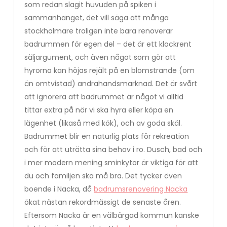
som redan slagit huvuden på spiken i
sammanhanget, det vill säga att många
stockholmare troligen inte bara renoverar
badrummen för egen del – det är ett klockrent
säljargument, och även något som gör att
hyrorna kan höjas rejält på en blomstrande (om
än omtvistad) andrahandsmarknad. Det är svårt
att ignorera att badrummet är något vi alltid
tittar extra på när vi ska hyra eller köpa en
lägenhet (likaså med kök), och av goda skäl.
Badrummet blir en naturlig plats för rekreation
och för att uträtta sina behov i ro. Dusch, bad och
i mer modern mening sminkytor är viktiga för att
du och familjen ska må bra. Det tycker även
boende i Nacka, då
badrumsrenovering Nacka
ökat nästan rekordmässigt de senaste åren.
Eftersom Nacka är en välbärgad kommun kanske