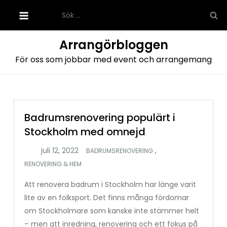
Hoppa
Sök
till
efter:
innehåll
Arrangörbloggen
För oss som jobbar med event och arrangemang
Badrumsrenovering populärt i
Stockholm med omnejd
,
BADRUMSRENOVERING
RENOVERING & HEM
Att renovera badrum i Stockholm har länge varit
lite av en folksport. Det finns många fördomar
om Stockholmare som kanske inte stämmer helt
– men att inredning, renovering och ett fokus på