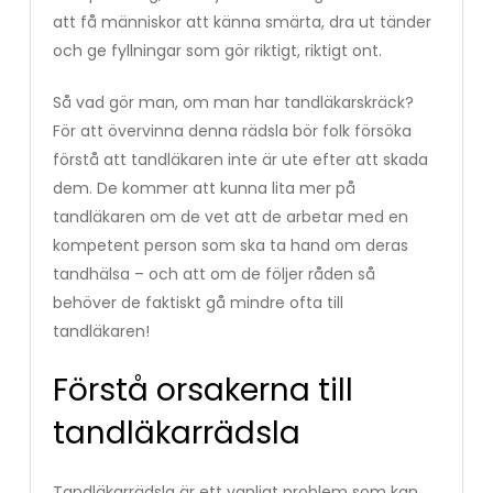
att få människor att känna smärta, dra ut tänder
och ge fyllningar som gör riktigt, riktigt ont.
Så vad gör man, om man har tandläkarskräck?
För att övervinna denna rädsla bör folk försöka
förstå att tandläkaren inte är ute efter att skada
dem. De kommer att kunna lita mer på
tandläkaren om de vet att de arbetar med en
kompetent person som ska ta hand om deras
tandhälsa – och att om de följer råden så
behöver de faktiskt gå mindre ofta till
tandläkaren!
Förstå orsakerna till
tandläkarrädsla
Tandläkarrädsla är ett vanligt problem som kan