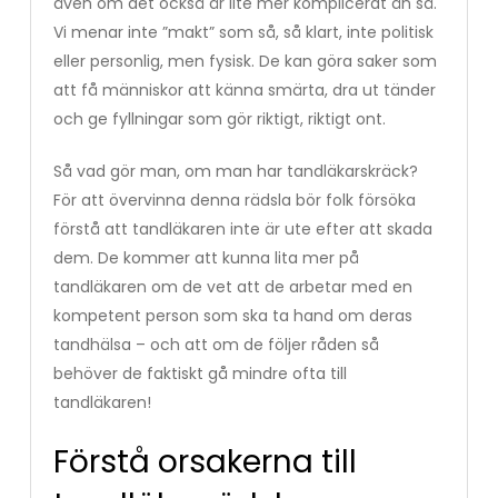
även om det också är lite mer komplicerat än så.
Vi menar inte ”makt” som så, så klart, inte politisk
eller personlig, men fysisk. De kan göra saker som
att få människor att känna smärta, dra ut tänder
och ge fyllningar som gör riktigt, riktigt ont.
Så vad gör man, om man har tandläkarskräck?
För att övervinna denna rädsla bör folk försöka
förstå att tandläkaren inte är ute efter att skada
dem. De kommer att kunna lita mer på
tandläkaren om de vet att de arbetar med en
kompetent person som ska ta hand om deras
tandhälsa – och att om de följer råden så
behöver de faktiskt gå mindre ofta till
tandläkaren!
Förstå orsakerna till