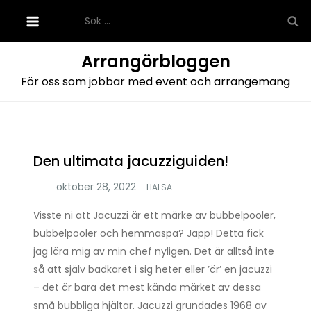
Hoppa
Sök
till
efter:
innehåll
Arrangörbloggen
För oss som jobbar med event och arrangemang
Den ultimata jacuzziguiden!
HÄLSA
Visste ni att Jacuzzi är ett märke av bubbelpooler,
bubbelpooler och hemmaspa? Japp! Detta fick
jag lära mig av min chef nyligen. Det är alltså inte
så att själv badkaret i sig heter eller ’är’ en jacuzzi
– det är bara det mest kända märket av dessa
små bubbliga hjältar. Jacuzzi grundades 1968 av