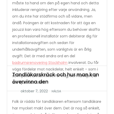
måste ta hand om den på egen hand och detta
inkluderar rengöring efter varje användning. Ja,
om du inte har städfirma och så vidare, men
ändå. Poängen är att kostnaden för att äga en
jacuzzi kan vara hög eftersom du behöver skaffa
en professionell installatör som debiterar dig för
installationsavgiften och sedan för
underhållsavgiften, som vanligtvis är en årlig
avgift. Det är med andra ord en del
badrumsrenovering Stockholm
involverat. Du får
väga fördelar mot nackdelar, helt enkelt – som i
Tandläkarskräck och hur man kan
så mycket annat i livet. För mig, och familjen, är
övervinna den
det sjukt värt det!…
HÄLSA
Folk är rädda för tandläkaren eftersom tandläkare
har mycket makt över dem. Det är nog så enkelt,