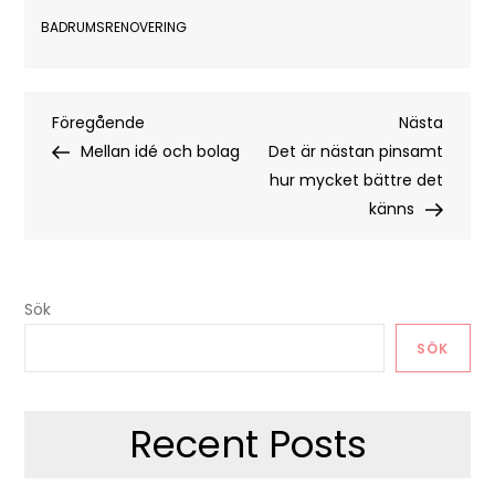
BADRUMSRENOVERING
Inläggsnavigering
Föregående
Nästa
Föregående
Nästa
inlägg
inlägg
Mellan idé och bolag
Det är nästan pinsamt
hur mycket bättre det
känns
Sök
SÖK
Recent Posts