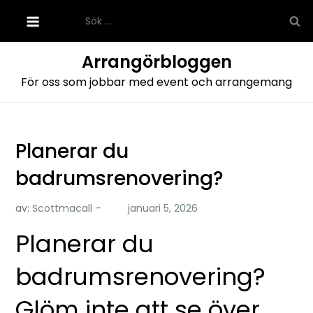
Hoppa
Sök
till
efter:
innehåll
Arrangörbloggen
För oss som jobbar med event och arrangemang
Planerar du
badrumsrenovering?
av:
Scottmacall
Planerar du
badrumsrenovering?
Glöm inte att se över