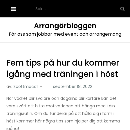
Hoppa
Sök
till
efter:
innehåll
Arrangörbloggen
För oss som jobbar med event och arrangemang
Fem tips på hur du kommer
igång med träningen i höst
av:
Scottmacall
När vädret blir svalare och dagarna blir kortare kan det
vara svårt att hitta motivationen att hänga med i din
träningsrutin. Om du funderar på att hålla dig i form i
höst kommer här några tips som hjälper dig att komma
igång!