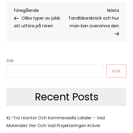
Inläggsnavigering
Föregående
Nästa
Föregående
Nästa
inlägg
inlägg
Olika typer av jobb
Tandläkarskräck och hur
att utföra på rören
man kan övervinna den
Sök
SÖK
Recent Posts
KL-Trä I Kontor Och Kommersiella Lokaler – Vad
Materialet Ger Och Vad Projekteringen Kräver