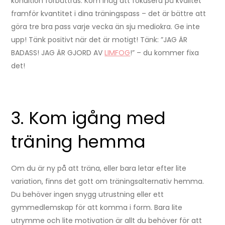
kondition förbättras. Kom ihåg att fokusera på kvalitet
framför kvantitet i dina träningspass – det är bättre att
göra tre bra pass varje vecka än sju mediokra. Ge inte
upp! Tänk positivt när det är motigt! Tänk: ”JAG ÄR
BADASS! JAG ÄR GJORD AV
LIMFOG
!” – du kommer fixa
det!
3. Kom igång med
träning hemma
Om du är ny på att träna, eller bara letar efter lite
variation, finns det gott om träningsalternativ hemma.
Du behöver ingen snygg utrustning eller ett
gymmedlemskap för att komma i form. Bara lite
utrymme och lite motivation är allt du behöver för att