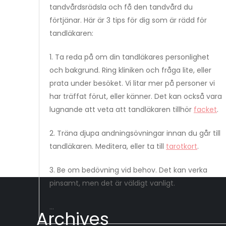
tandvårdsrädsla och få den tandvård du
förtjänar. Här är 3 tips för dig som är rädd för
tandläkaren:
1. Ta reda på om din tandläkares personlighet
och bakgrund. Ring kliniken och fråga lite, eller
prata under besöket. Vi litar mer på personer vi
har träffat förut, eller känner. Det kan också vara
lugnande att veta att tandläkaren tillhör
facket
.
2. Träna djupa andningsövningar innan du går till
tandläkaren. Meditera, eller ta till
tarotkort
.
3. Be om bedövning vid behov. Det kan verka
pinsamt, men det är väldigt vanligt.
…
Archives