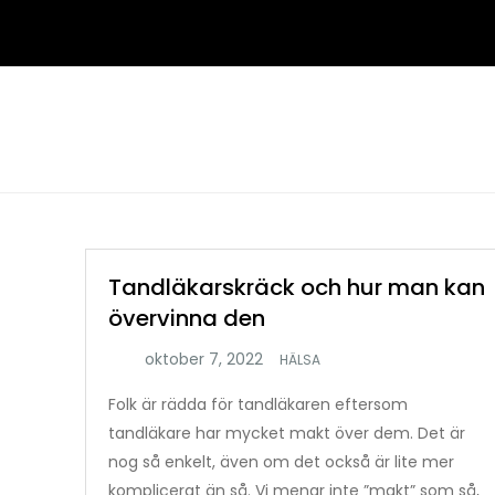
Hoppa
till
innehåll
Tandläkarskräck och hur man kan
övervinna den
HÄLSA
Folk är rädda för tandläkaren eftersom
tandläkare har mycket makt över dem. Det är
nog så enkelt, även om det också är lite mer
komplicerat än så. Vi menar inte ”makt” som så,