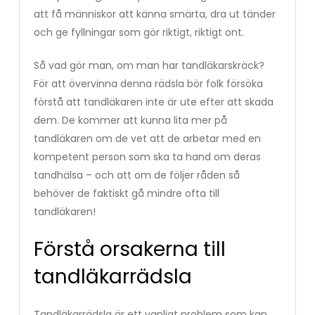
att få människor att känna smärta, dra ut tänder
och ge fyllningar som gör riktigt, riktigt ont.
Så vad gör man, om man har tandläkarskräck?
För att övervinna denna rädsla bör folk försöka
förstå att tandläkaren inte är ute efter att skada
dem. De kommer att kunna lita mer på
tandläkaren om de vet att de arbetar med en
kompetent person som ska ta hand om deras
tandhälsa – och att om de följer råden så
behöver de faktiskt gå mindre ofta till
tandläkaren!
Förstå orsakerna till
tandläkarrädsla
Tandläkarrädsla är ett vanligt problem som kan