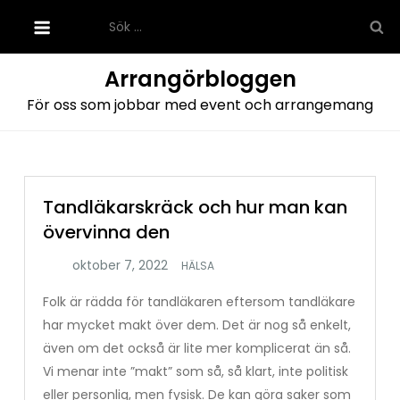
Hoppa
Sök
till
efter:
innehåll
Arrangörbloggen
För oss som jobbar med event och arrangemang
Tandläkarskräck och hur man kan
övervinna den
HÄLSA
Folk är rädda för tandläkaren eftersom tandläkare
har mycket makt över dem. Det är nog så enkelt,
även om det också är lite mer komplicerat än så.
Vi menar inte ”makt” som så, så klart, inte politisk
eller personlig, men fysisk. De kan göra saker som